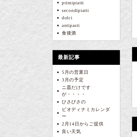
primipiatti
secondipiatti
dolci
antipasti
食後酒
最新記事
5月の営業日
3月の予定
ニ皿だけです
が・・・・
ひさびさの
ビオディナミカレンダ
ー
2月14日からご提供
良い天気