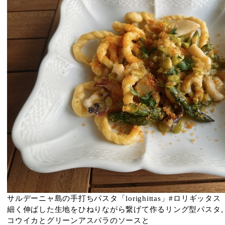
サルデーニャ島の手打ちパスタ「lorighittas」#ロリギッタス
細く伸ばした生地をひねりながら繋げて作るリング型パスタ
コウイカとグリーンアスパラのソースと