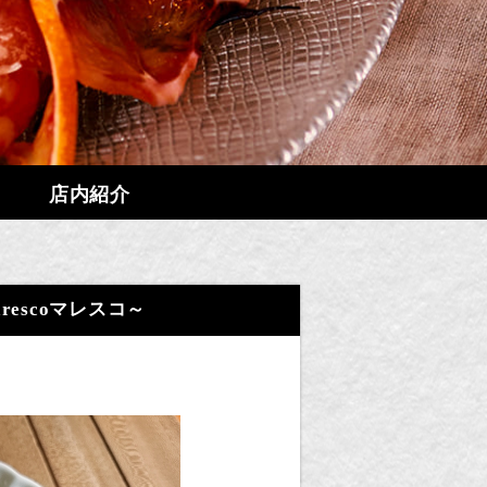
店内紹介
arescoマレスコ～