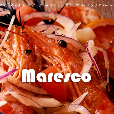
ン「マレスコ」のブログ lorighittas～逗子・葉山のイタリアンmare