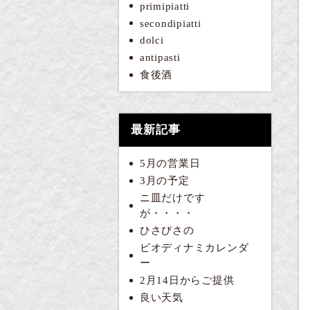
primipiatti
secondipiatti
dolci
antipasti
食後酒
最新記事
5月の営業日
3月の予定
ニ皿だけです
が・・・・
ひさびさの
ビオディナミカレンダ
ー
2月14日からご提供
良い天気