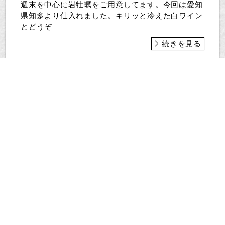
週末を中心に岩牡蠣をご用意してます。今回は愛知
県知多より仕入れました。キリッと冷えた白ワイン
とどうぞ
続きを見る
マグロとガレットのサラダ
2024-07-28 16:46:43
サッパリと 乾パンとマグロのサラダ〜マグロの生
ハム添え〜赤玉葱、トマトと一緒にビネガーで和え
てサ...
続きを見る