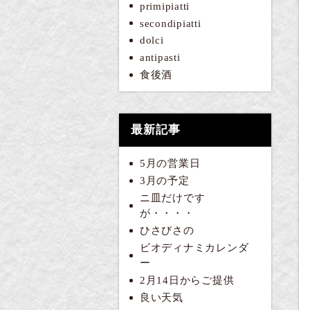
primipiatti
secondipiatti
dolci
antipasti
食後酒
最新記事
5月の営業日
3月の予定
ニ皿だけです
が・・・・
ひさびさの
ビオディナミカレンダ
ー
2月14日からご提供
良い天気