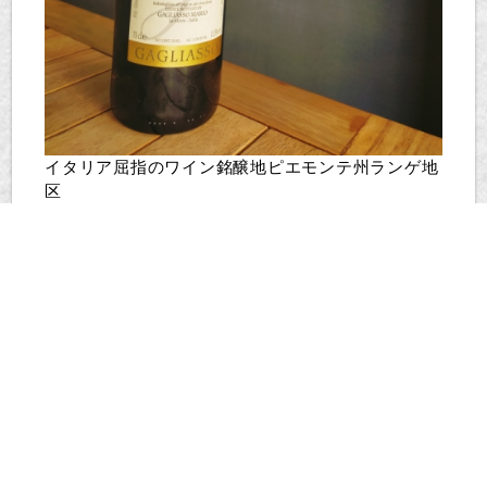
イタリア屈指のワイン銘醸地ピエモンテ州ランゲ地
区
Langhe Chardonnay “Utinot ” 2018
バックヴィンテージを手に入れました。
久々に上質なシャルドネの予感。
「艶やかな､麦わら色｡
黄色い花や､パイナップル､ほのかにバニラの香り｡
心地よい酸味と､ミネラル感､
まろやかなアルコール感｡
ブドウのうまみを彷彿とさせる､
余韻の長さが特徴｡」