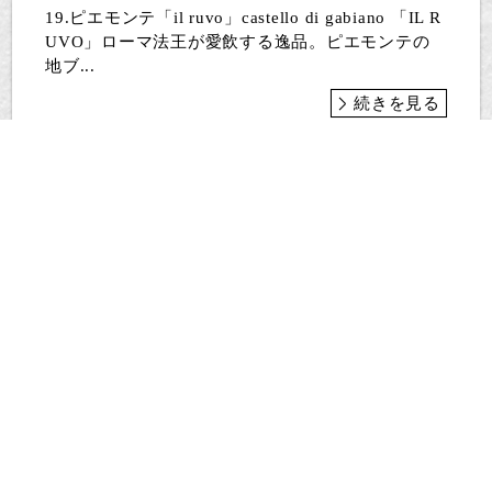
19.ピエモンテ「il ruvo」castello di gabiano 「IL R
UVO」ローマ法王が愛飲する逸品。ピエモンテの
地ブ...
続きを見る
11月営業日のお知らせ
2022-10-31 16:53:15
すっかり風の匂いが変わりました。11月はここ最近
では珍しく飛び飛びの祝日があります。営業日も変
則的...
続きを見る